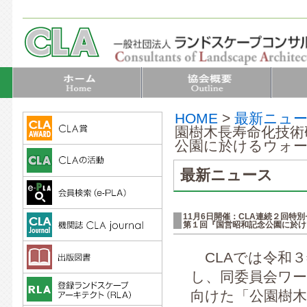
HOME
>
最新ニュ
園樹木長寿命化技術
公園に於けるウォー
最新ニュース
11月6日開催：CLA連続２回特
第１回『国営昭和記念公園に於け
CLAでは令和３
し、同委員会ワ
向けた「公園樹木