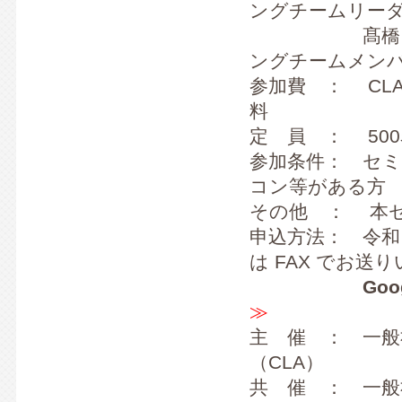
ングチームリー
髙橋 和嗣 
ングチームメン
参加費 ： CLA
料
定 員 ： 50
参加条件： セミ
コン等がある方
その他 ： 本セ
申込方法： 令和
は FAX でお送
Google
≫
主 催 ： 一
（CLA）
共 催 ： 一