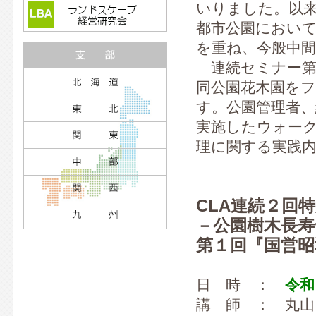
いりました。以
都市公園におい
を重ね、今般中
連続セミナー第
同公園花木園を
す。公園管理者、
実施したウォー
理に関する実践
CLA連続２回
－公園樹木長寿
第１回『国営
日 時 ：
令和
講 師 ： 丸山