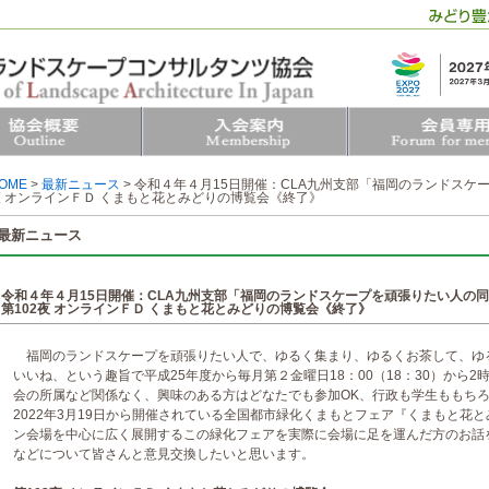
OME
>
最新ニュース
>
令和４年４月15日開催：CLA九州支部「福岡のランドス
夜 オンラインＦＤ くまもと花とみどりの博覧会《終了》
最新ニュース
令和４年４月15日開催：CLA九州支部「福岡のランドスケープを頑張りたい
第102夜 オンラインＦＤ くまもと花とみどりの博覧会《終了》
福岡のランドスケープを頑張りたい人で、ゆるく集まり、ゆるくお茶して、ゆ
いいね、という趣旨で平成25年度から毎月第２金曜日18：00（18：30）から
会の所属など関係なく、興味のある方はどなたでも参加OK、行政も学生ももちろ
2022年3月19日から開催されている全国都市緑化くまもとフェア『くまもと花
ン会場を中心に広く展開するこの緑化フェアを実際に会場に足を運んだ方のお話
などについて皆さんと意見交換したいと思います。