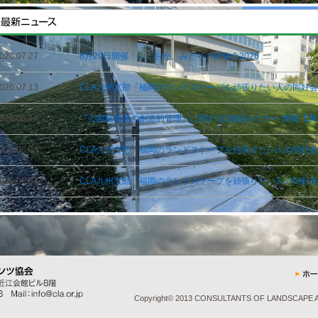
026.07.27
8月29日開催：ふくおか、みどりの研修会2026
026.07.13
CLA九州支部「福岡のランドスケープを頑張りたい人の同好会」
026.06.19
『公園植栽地の創造的管理』に関する3連続セミナー 開催【満
026.06.08
CLA九州支部「福岡のランドスケープを頑張りたい人の同好会」
026.05.07
CLA九州支部「福岡のランドスケープを頑張りたい人の同好会」
Copyright© 2013 CONSULTANTS OF LANDSCAPE AR